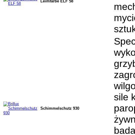
Leimfarbe ELF 58
mech
myci
sztu
Spec
wyko
grzy
zagr
wilg
sile
paro
Schimmelschutz 930
żywn
bada