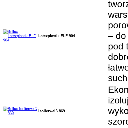
twor
wars
poro
– do
Latexplastik ELF 904
pod t
dobr
łatw
such
Ekon
izol
wyko
Isolierweiß 869
szor