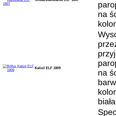
paro
na ś
kolor
Wyso
prze
przy
paro
Kalisil ELF 1809
na ś
barw
kolo
biała
Spec