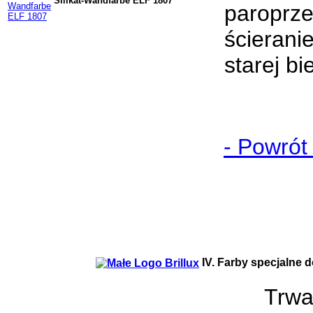
Silikat-Wandfarbe ELF 1807
paroprze
ścierani
starej bi
- Powrót
IV. Farby specjalne do
Trwa