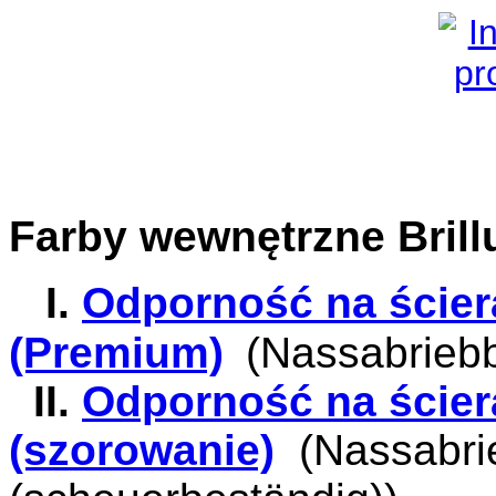
Farby wewnętrzne Brill
I.
Odporność na ścier
(Premium)
(Nassabriebb
II.
Odporność na ścier
(szorowanie)
(Nassabrie