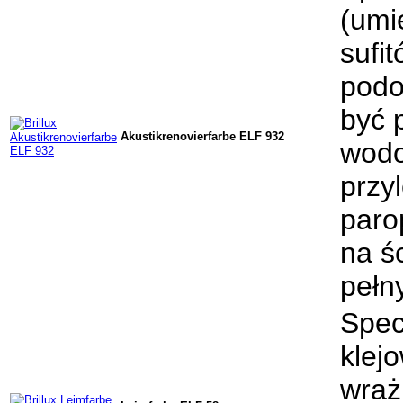
(umi
sufi
podo
być 
Akustikrenovierfarbe ELF 932
wodo
przy
paro
na ś
pełn
Spec
klej
wraż