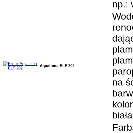
np.:
Wodo
reno
dając
plam
plam
Aqualoma ELF 202
paro
na ś
barw
kolo
biała
Farb