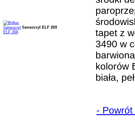
paroprze
środowis
Sensocryl ELF 269
tapet z 
3490 w c
barwiona
kolorów 
biała, pe
- Powrót