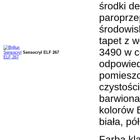
środki d
paroprze
środowis
tapet z 
3490 w c
Sensocryl ELF 267
odpowied
pomieszc
czystośc
barwiona
kolorów 
biała, pó
Farba kl