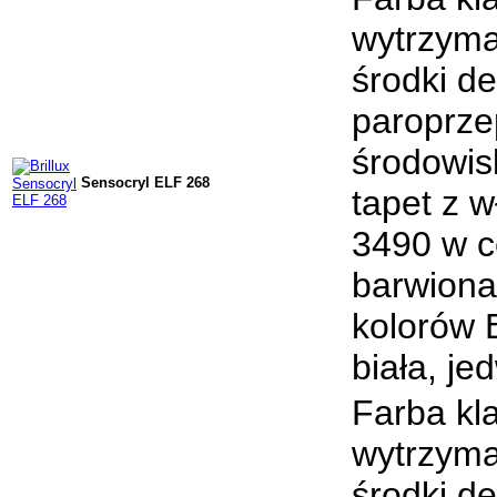
wytrzyma
środki d
paroprze
środowis
Sensocryl ELF 268
tapet z 
3490 w c
barwiona
kolorów 
biała, je
Farba kl
wytrzyma
środki d