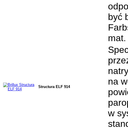
odpo
być 
Farb
mat.
Spec
prze
natr
na w
Structura ELF 914
powi
paro
w sy
stan