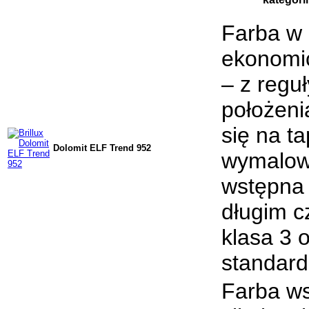
Farba w o
ekonomi
– z regu
położeni
się na t
Dolomit ELF Trend 952
wymalowa
wstępna 
długim cz
klasa 3 
standard
Farba ws