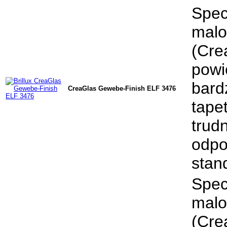
Spec
malo
(Cre
powi
bard
CreaGlas Gewebe-Finish ELF 3476
tape
trud
odpo
stan
Spec
malo
(Cre