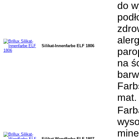
do w
podł
zdro
alerg
Silikat-Innenfarbe ELF 1806
paro
na ś
barw
Farb
mat.
Farb
wyso
mine
Silikat-Wandfarbe ELF 1807