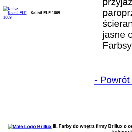
przyja
paropr
Kalisil ELF 1809
ściera
jasne 
Farbsy
- Powrót
III. Farby do wnętrz firmy Brillux 
kategorii