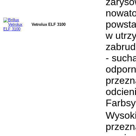
zaryso
nowato
powsta
Vetrolux ELF 3100
w utrz
zabrud
- such
odporn
przezn
odcien
Farbsy
Wysokie
przezn