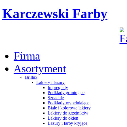
Karczewski Farby
Firma
Asortyment
Brillux
Lakiery i lazury
Impregnaty
Podkłady gruntujące
Szpachle
Podkłady wypełniające
Białe i kolorowe lakiery
Lakiery do grzejników
Lakiery do okien
Lazury i farby kryjące