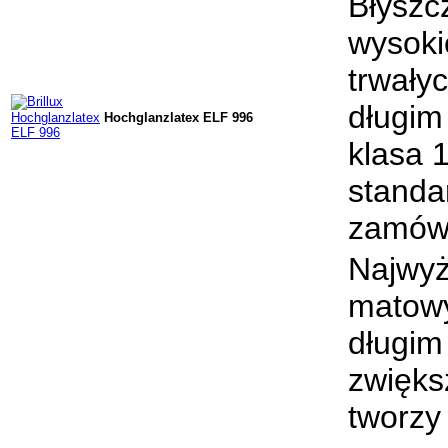
Błyszc
wysoki
trwały
długim 
Hochglanzlatex ELF 996
klasa 
standa
zamówi
Najwyż
matowy
długim 
zwięks
tworzy