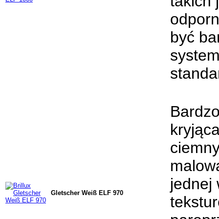
takich 
odporn
być ba
system
standa
Bardzo
kryjąc
ciemny
malowa
jednej
Gletscher Weiß ELF 970
tekstu