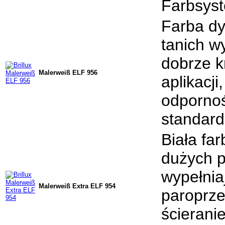
Farbsyst
Farba dys
tanich w
dobrze k
Malerweiß ELF 956
aplikacj
odpornoś
standard
Biała fa
dużych p
wypełniaj
Malerweiß Extra ELF 954
paroprze
ścierani