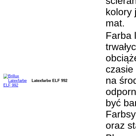
ściera
kolory
mat.
Farba 
trwały
obciąż
czasie
na śro
Latexfarbe ELF 992
odporn
być ba
Farbsy
oraz st