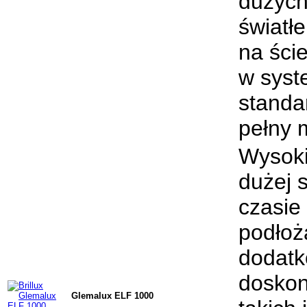
dużych
światł
na ści
w syst
standar
pełny 
Wysoki
dużej s
czasie 
podłoż
dodatk
doskon
Glemalux ELF 1000