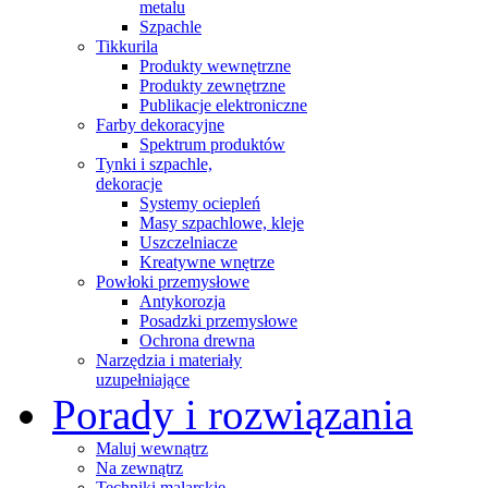
metalu
Szpachle
Tikkurila
Produkty wewnętrzne
Produkty zewnętrzne
Publikacje elektroniczne
Farby dekoracyjne
Spektrum produktów
Tynki i szpachle,
dekoracje
Systemy ociepleń
Masy szpachlowe, kleje
Uszczelniacze
Kreatywne wnętrze
Powłoki przemysłowe
Antykorozja
Posadzki przemysłowe
Ochrona drewna
Narzędzia i materiały
uzupełniające
Porady i rozwiązania
Maluj wewnątrz
Na zewnątrz
Techniki malarskie