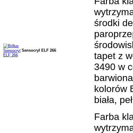
Farba kl
wytrzyma
środki d
paroprze
środowis
Sensocryl ELF 266
tapet z 
3490 w c
barwiona
kolorów 
biała, pe
Farba kl
wytrzyma