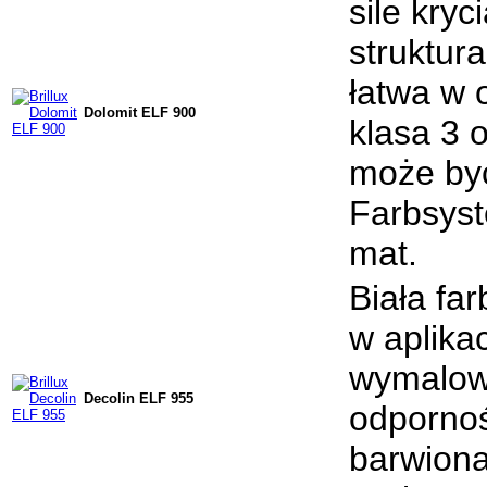
sile kry
struktura
łatwa w 
Dolomit ELF 900
klasa 3 
może być
Farbsys
mat.
Biała fa
w aplika
wymalow
Decolin ELF 955
odpornoś
barwiona