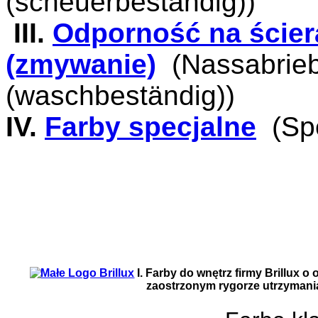
(scheuerbeständig))
III.
Odporność na ścier
(zmywanie)
(Nassabrieb
(waschbeständig))
IV.
Farby specjalne
(Sp
I. Farby do wnętrz firmy Brillux o
zaostrzonym rygorze utrzymania 