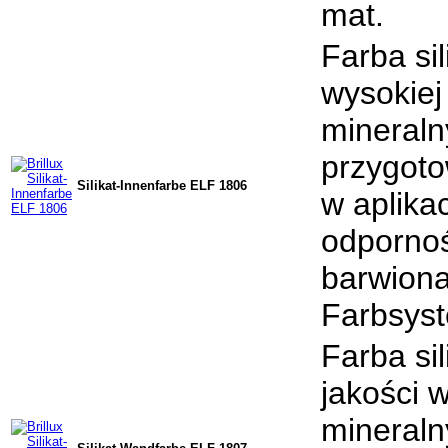
mat.
Farba si
wysokiej
mineraln
przygoto
Silikat-Innenfarbe ELF 1806
w aplika
odpornoś
barwiona
Farbsyst
Farba si
jakości 
mineraln