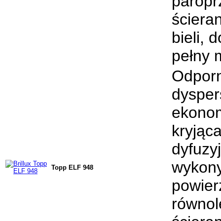
paropr
ściera
bieli, 
pełny 
Odporn
dysper
ekonom
kryjąc
dyfuzy
wykony
Topp ELF 948
powier
równol