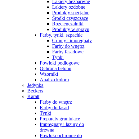
Lakiery bezbarwne
Lakiery ozdobne
Produkty specjalne
Środki czyszczące
Rozcieńczalniki
Produkty w sprayu
Farby, tynki, szpachle
Grunty i impregnaty
Farby do wnętrz
Farby fasadowe
Tynki
Powłoki podłogowe
Ochrona betonu
Wzorniki
Analiza koloru
Jedynka
Beckers
Karatt
Farby do wnętrz
Farby do fasad
Tynki
Preparaty gruntujące
Impregnaty i lazury do
drewna
Powłoki ochronne do